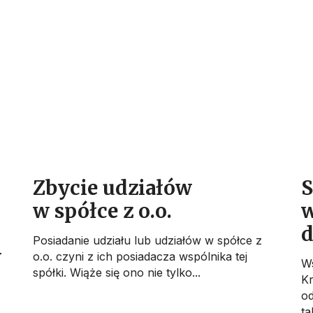
Zbycie udziałów
S
w spółce z o.o.
w
d
Posiadanie udziału lub udziałów w spółce z
w
o.o. czyni z ich posiadacza wspólnika tej
Ws
spółki. Wiąże się ono nie tylko...
Kr
od
ta