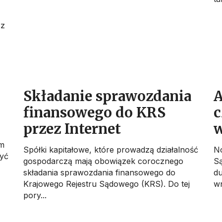
 z
Składanie sprawozdania
A
finansowego do KRS
c
przez Internet
im
Spółki kapitałowe, które prowadzą działalność
No
yć
gospodarczą mają obowiązek corocznego
Są
składania sprawozdania finansowego do
du
Krajowego Rejestru Sądowego (KRS). Do tej
wn
pory...