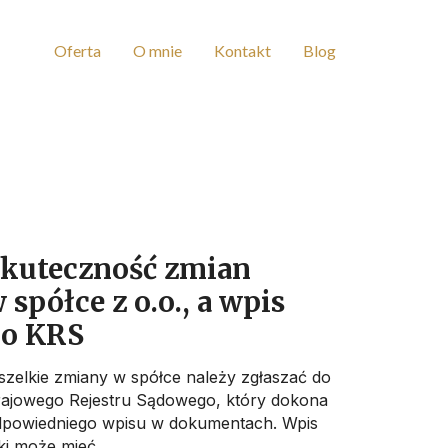
Oferta
O mnie
Kontakt
Blog
kuteczność zmian
 spółce z o.o., a wpis
o KRS
zelkie zmiany w spółce należy zgłaszać do
ajowego Rejestru Sądowego, który dokona
powiedniego wpisu w dokumentach. Wpis
ki może mieć...