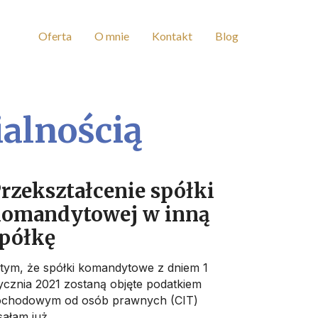
Oferta
O mnie
Kontakt
Blog
alnością
rzekształcenie spółki
omandytowej w inną
półkę
tym, że spółki komandytowe z dniem 1
ycznia 2021 zostaną objęte podatkiem
ochodowym od osób prawnych (CIT)
sałam już...