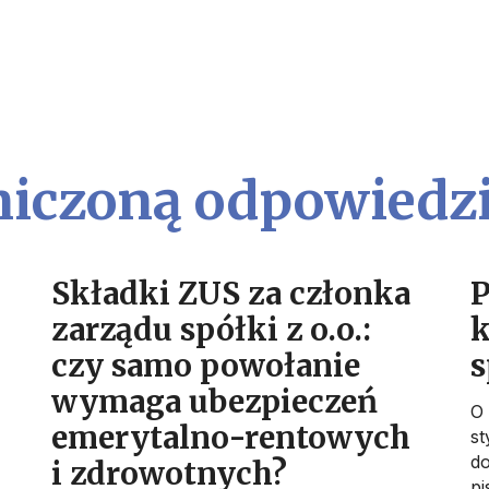
niczoną odpowiedzi
Składki ZUS za członka
P
zarządu spółki z o.o.:
k
czy samo powołanie
s
wymaga ubezpieczeń
O 
emerytalno-rentowych
st
d
i zdrowotnych?
pi