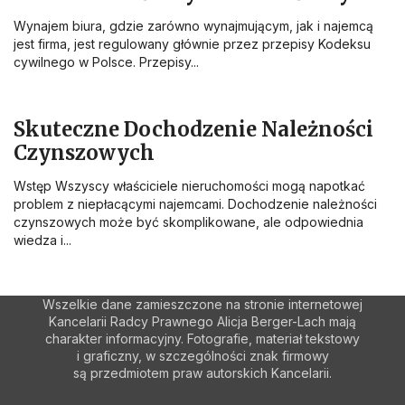
Wynajem biura, gdzie zarówno wynajmującym, jak i najemcą
jest firma, jest regulowany głównie przez przepisy Kodeksu
cywilnego w Polsce. Przepisy...
Skuteczne Dochodzenie Należności
Czynszowych
Wstęp Wszyscy właściciele nieruchomości mogą napotkać
problem z niepłacącymi najemcami. Dochodzenie należności
czynszowych może być skomplikowane, ale odpowiednia
wiedza i...
Wszelkie dane zamieszczone na stronie internetowej
Kancelarii Radcy Prawnego Alicja Berger-Lach mają
charakter informacyjny. Fotografie, materiał tekstowy
i graficzny, w szczególności znak firmowy
są przedmiotem praw autorskich Kancelarii.