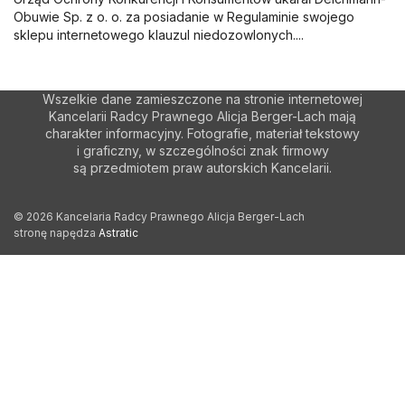
Obuwie Sp. z o. o. za posiadanie w Regulaminie swojego
sklepu internetowego klauzul niedozowlonych....
Wszelkie dane zamieszczone na stronie internetowej
Kancelarii Radcy Prawnego Alicja Berger-Lach mają
charakter informacyjny. Fotografie, materiał tekstowy
i graficzny, w szczególności znak firmowy
są przedmiotem praw autorskich Kancelarii.
© 2026 Kancelaria Radcy Prawnego Alicja Berger-Lach
stronę napędza
Astratic