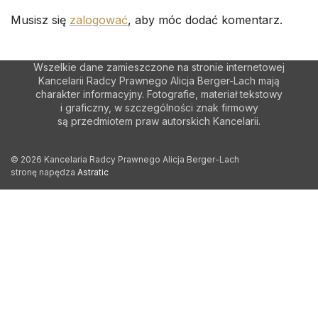
Musisz się
zalogować
, aby móc dodać komentarz.
Wszelkie dane zamieszczone na stronie internetowej
Kancelarii Radcy Prawnego Alicja Berger-Lach mają
charakter informacyjny. Fotografie, materiał tekstowy
i graficzny, w szczególności znak firmowy
są przedmiotem praw autorskich Kancelarii.
© 2026 Kancelaria Radcy Prawnego Alicja Berger-Lach
stronę napędza
Astratic