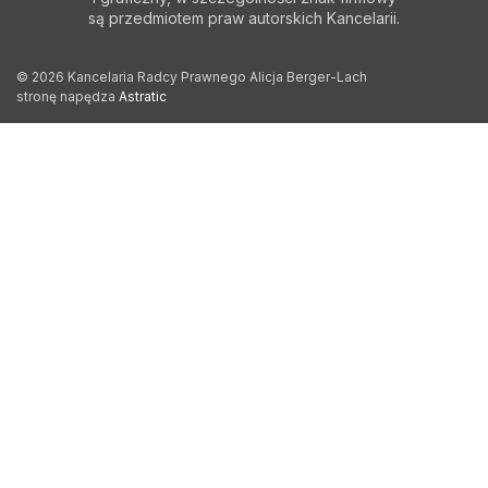
są przedmiotem praw autorskich Kancelarii.
© 2026 Kancelaria Radcy Prawnego Alicja Berger-Lach
stronę napędza
Astratic