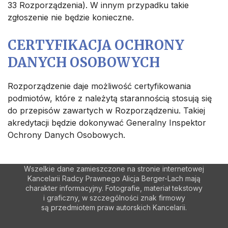
33 Rozporządzenia). W innym przypadku takie
zgłoszenie nie będzie konieczne.
CERTYFIKACJA OCHRONY
DANYCH OSOBOWYCH
Rozporządzenie daje możliwość certyfikowania
podmiotów, które z należytą starannością stosują się
do przepisów zawartych w Rozporządzeniu. Takiej
akredytacji będzie dokonywać Generalny Inspektor
Ochrony Danych Osobowych.
Wszelkie dane zamieszczone na stronie internetowej
Kancelarii Radcy Prawnego Alicja Berger-Lach mają
charakter informacyjny. Fotografie, materiał tekstowy
i graficzny, w szczególności znak firmowy
są przedmiotem praw autorskich Kancelarii.